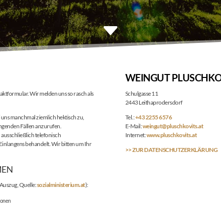
C
WEINGUT PLUSCHKO
aktformular. Wir melden uns so rasch als
Schulgasse 11
2443 Leithaprodersdorf
 uns manchmal ziemlich hektisch zu,
Tel.:
+43 2255 6576
ngenden Fällen anzurufen.
E-Mail:
weingut@pluschkovits.at
ausschließlich telefonisch
Internet:
www.pluschkovits.at
inlangens behandelt. Wir bitten um Ihr
>> ZUR DATENSCHUTZERKLÄRUNG
EN
(Auszug, Quelle:
sozialministerium.at
):
sonen