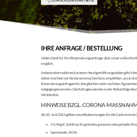
ZURÜCK ZUR STARTSEITE
IHRE ANFRAGE / BESTELLUNG
Vielen Dank für Ihre Reservierungsanfrage über unser online Kont
möglich.
Insbesondere während unserer Heurigenöffnungszeiten geht’s bei
daher möchten wir Sie darum ersuchen bzw. empfehlen, uns in dri
Reservierungsanfragen für den gleichen oder nächsten Tag werden 
entgegengenommen. Die Anfragen werden in der Reihenfolge des E
Verständnis.
HINWEISE BZGL. CORONA-MASSNAHM
Ab 10. Juni 2021 gelten neue Bestimmungen für die Gastronomie 
3-G-Regel: Zutritt nur für getestete, genesene oder geimpfte Per
Sperrstunde: 24 Uhr